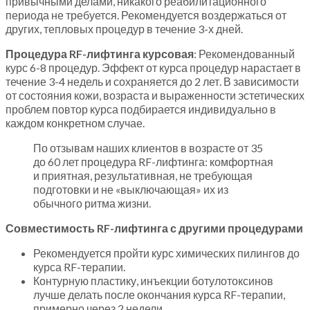
привычными делами, никакого реабилитационного
периода не требуется. Рекомендуется воздержаться от
других, тепловых процедур в течение 3-х дней.
Процедура RF-лифтинга курсовая
: Рекомендованный
курс 6-8 процедур. Эффект от курса процедур нарастает в
течение 3-4 недель и сохраняется до 2 лет. В зависимости
от состояния кожи, возраста и выраженности эстетических
проблем повтор курса подбирается индивидуально в
каждом конкретном случае.
По отзывам наших клиентов в возрасте от 35
до 60 лет процедура RF-лифтинга: комфортная
и приятная, результативная, не требующая
подготовки и не «выключающая» их из
обычного ритма жизни.
Совместимость RF-лифтинга с другими процедурами
Рекомендуется пройти курс химических пилингов до
курса RF-терапии.
Контурную пластику, инъекции ботулотоксинов
лучше делать после окончания курса RF-терапии,
примерно через 2 недели.